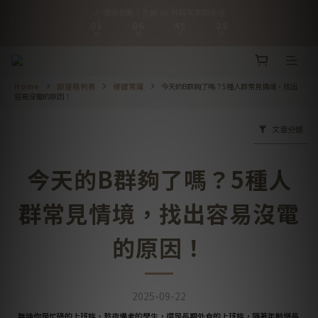
9
9
1
1
2
2
1
1
7
7
5
5
6
6
3
3
8
8
🎉 優惠倒數！全館 88 折再享滿額免運
🎉 優惠倒數！全館 88 折再享滿額免運
0
0
1
1
0
0
6
6
4
4
5
5
2
2
7
7
:
:
:
:
:
:
日
日
時
時
分
分
秒
秒
0
0
5
5
3
3
4
4
1
1
6
6
9
9
4
4
2
2
3
3
0
0
5
5
8
9
8
3
3
1
1
2
2
4
4
【會員推薦】好友推推共享優惠，詳見會員禮遇
7
8
7
9
2
2
0
0
1
1
3
3
6
7
6
8
Home
部落格列表
保健常識
今天的B群夠了嗎？5種人群常見情境，找出
1
1
0
0
2
2
容易沒電的原因！
5
6
5
9
7
0
0
1
1
4
5
4
8
9
6
0
0
【好評回饋詳情】於購買過商品頁留下評價，立即發放$50購物金
3
4
3
9
7
8
5
文章分類
2
3
2
8
6
7
4
9
1
2
1
7
5
6
3
8
🎉 優惠倒數！全館 88 折再享滿額免運
0
1
0
6
4
5
2
7
:
:
:
今天的B群夠了嗎？5種人
日
時
分
秒
0
5
3
4
1
6
4
2
3
0
5
3
1
2
4
群常見情境，找出容易沒電
2
0
1
3
1
0
2
的原因！
0
1
0
2025-09-22
無論你是忙碌的上班族、熬夜備考的學生，還是長期外食的上班族，隨著年齡增長