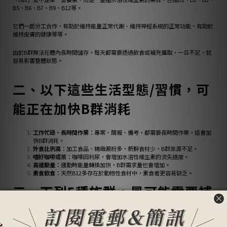
B5、B6、B7、B9、B12等。
它們一起分工合作，有助於維持能量正常代謝、維持神經系統的正常功能、有助於
維持皮膚的健康等等。
由於B群無法在體內長時間儲存，每天都需要透過飲食或補充攝取，一旦不足，就
容易影響整體狀態。
二、以下這些生活型態/習慣，可
能正在加快B群消耗
工作忙碌、長時間作業
：專案、簡報、備考，都需要長時間作業，這會加
快B群消耗。
外食比例高
：加工食品、精緻澱粉多，新鮮食材少，B群來源不足。
嗜好咖啡或茶
：咖啡因利尿，會增加水溶性維生素的流失速度。
高運動量
：運動時能量轉換加快，B群需求量也會增加。
素食飲食
：天然B12多存在於動物性食材中，素食者更容易缺乏。
三、下列5種族群，最可能需要補
B群