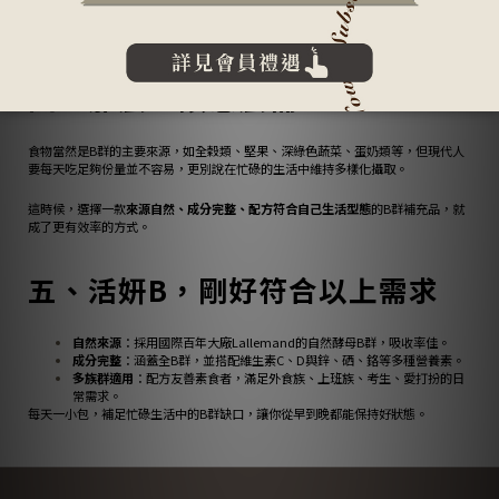
B群作用
：補足素食生活中容易缺少的B12，維持日常活力。
四、那麼，該怎麼補？
食物當然是B群的主要來源，如全穀類、堅果、深綠色蔬菜、蛋奶類等，但現代人
要每天吃足夠份量並不容易，更別說在忙碌的生活中維持多樣化攝取。
這時候，選擇一款
來源自然、成分完整、配方符合自己生活型態
的B群補充品，就
成了更有效率的方式。
五、活妍B，剛好符合以上需求
自然來源
：採用國際百年大廠Lallemand的自然酵母B群，吸收率佳。
成分完整
：涵蓋全B群，並搭配維生素C、D與鋅、硒、鉻等多種營養素。
多族群適用
：配方友善素食者，滿足外食族、上班族、考生、愛打扮的日
常需求。
每天一小包，補足忙碌生活中的B群缺口，讓你從早到晚都能保持好狀態。