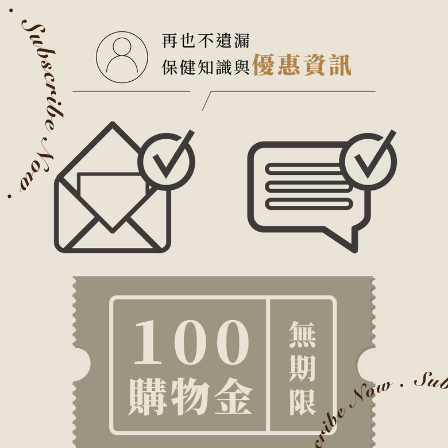
1｜上班族
情境
：上午滿滿會議、下午要交報告，午餐過後卻開始電力透支。
B群作用
：維持能量正常代謝、幫助速戰速決，減少「吃飽就想休息」的懶散感。
2｜外食族
情境
：早餐隨便買、午餐外送、晚餐外食聚餐，新鮮食材少得可憐。
B群作用
：補足日常飲食的營養縫隙，搭配礦物質更能全面支持日常運作。
3｜愛美、愛保養的族群
情境
：外在保養做足，但看起來依舊對整體狀態很不滿
B群作用
：B2、B3有助於維持皮膚的健康，讓狀態更有活力，外在保養有好基礎。
4｜高壓工作族/考生
情境
：、備考或連續加班，生活敏感族容易被拉走。
B群作用
：B6、B12增進神經系統的健康，幫助在快節奏下穩定狀態與順利完工。
5｜素食者
情境
：堅持植物性飲食，但擔心長期缺乏B12。