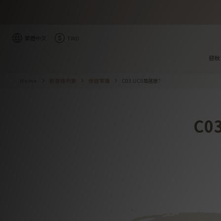
繁體中文
TWD
迎秋限
Home
部落格列表
保健常識
C03.UCII是甚麼?
C0