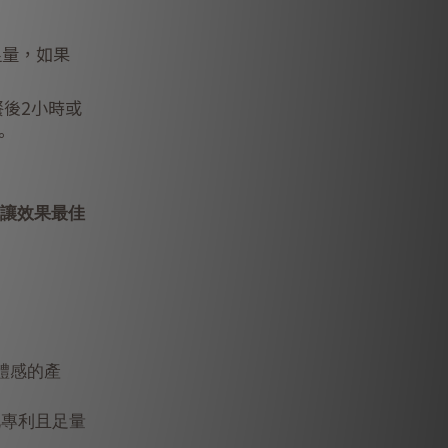
足量，如果
餐後2小時
或
。
能讓效果最佳
體感的產
此專利且
足量