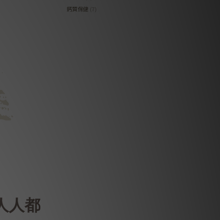
鈣質保健
(7)
人人都