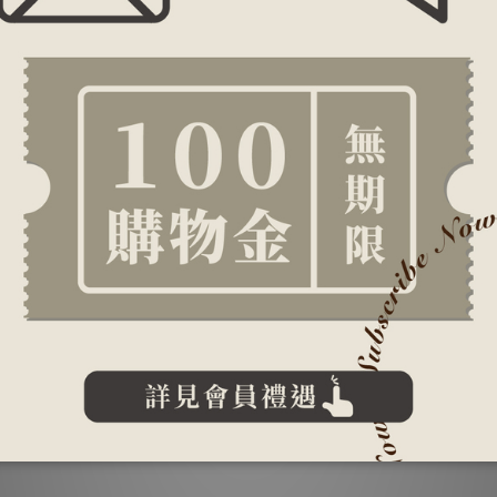
UC-II最常用的劑量是 40 毫克/天，確實能增強行動力且無
研究皆指出UC-II在治療退化性關節炎上可能有效果，
但目
果。
健品之一，但仍需要更大規模隨機對照試驗來證實，但以目前
Generally recognized as safe），代表
UC-II 是具有食用
擔心副作用了。
順暢，這時就非常適合補充UC-II來維持舒適行動力。
久站也需要補充UC-II來提升靈活關鍵力。