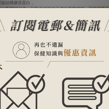
螺旋結構膠原蛋白，
II®對關節保養、行動力的功效已優於葡萄糖胺，
目前深受
會產生變性，因此利用低溫處理保留原始結構，再經口服後與
力，
葡萄糖胺+軟骨素的 2 倍
，所以要達到靈活舒適、增強行動力首
位退化性關節炎患者分為3組，其中一組補充 40mg UC-II，
未出現不適反應。
節炎患者進行隨機、雙盲、對照試驗，其中一組補充 40mg UC
體生活品質，無任何不適反應。
分析，分別
在 MEDLINE (PubMed)、Embase、Scopus、Cochrane