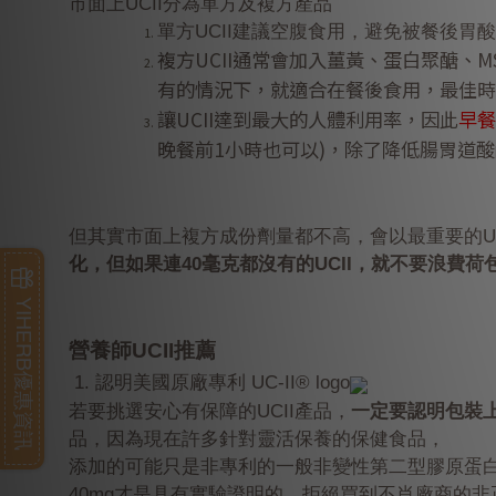
市面上UCII分為單方及複方產品
單方UCII建議空腹食用，避免被餐後
複方UCII通常會加入薑黃、蛋白聚醣、
有的情況下，就適合在餐後食用，最佳時
讓UCII達到最大的人體利用率，因此
早餐
晚餐前1小時
也可以)，除了降低腸胃道
但其實市面上複方成份劑量都不高，會以最重要的UC
化，但如果連40毫克都沒有的UCII，就不要浪費荷
YIHERB優惠資訊
營養師UCII推薦
​
1.
認
明美國原廠專利 UC-II® logo
若要挑選安心有保障的UCII產品，
一定要認明包裝
品，因為現在許多針對靈活保養的保健食品，
添加的可能只是非專利的一般非變性第二型膠原蛋白
40mg
才是具有實驗證明的，拒絕買到不肖廠商的非