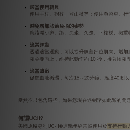
適當使用輔具
使用手杖、拐杖、登山杖等；使用買菜車、行
避免增加膝蓋負擔的姿勢
應該減少蹲、跪、久坐、久走、下樓梯、搬重
適當運動
透過適當運動，可以提升膝蓋部位肌肉、增加膝
腳尖要向上，維持此動作約 10 秒，接著換腳
適當熱敷
促進血液循環，每次15～20分鐘、溫度40度以
當然不只包含這些，如果您現在遇到諸如此類的問題
何謂UCII?
美國原廠專利UC-II®這幾年經常被使用於
支持行動