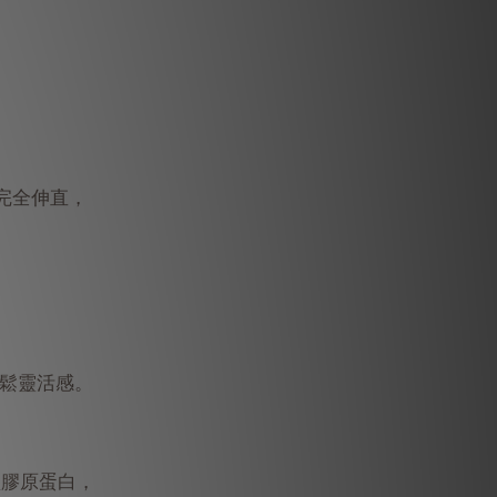
完全伸直，
輕鬆靈活感。
型膠原蛋白，