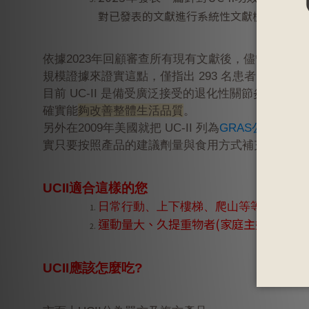
對已發表的文獻進行系統性文獻檢索，發現
依據2023年回顧審查所有現有文獻後
，儘管多篇文獻
規模證據來證實這點，僅指出 293 名患者的研究結
目前 UC-II 是備受廣泛接受的
退化性關節炎
營養保
確實能
夠改善整體生活品質
。
另外
在2009年美國就把
UC-II
列為
GRAS公認安全
（
實
只要按照產品的建議劑量與食用方式補充就不用
UCII適合這樣的您
日常行動、上下樓梯、爬山等等經常卡頓不
運動量大、久提重物者(家庭主婦)、久坐
UCII應該怎麼吃?