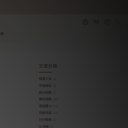
禮遇
文章分類
精選文章
(4)
孕哺專區
(1)
節日相關
(7)
美妍相關
(16)
增強體力
(15)
保健常識
(51)
好好睡覺
(3)
3C保健
(3)