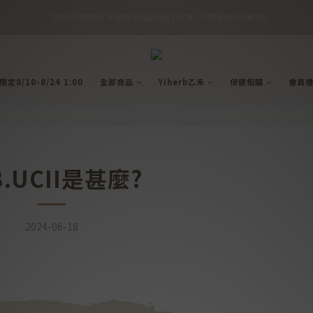
1
4
2
8
6
7
2
2
0
1
4
3
6
4
8
9
4
0
3
1
7
5
6
1
9
:
:
:
🎉 優惠倒數！全館 88 折再享滿額免運
【好評回饋詳情】於購買過商品頁留下評價，立即發放$50購物金
1
0
3
2
5
3
9
7
8
3
日
時
分
秒
2
0
6
4
5
0
8
0
2
1
4
2
8
6
7
2
1
5
3
4
7
1
0
3
1
7
5
6
1
9
:
:
:
0
4
2
3
6
🎉 優惠倒數！全館 88 折再享滿額免運
0
日
時
分
秒
2
0
6
4
5
0
8
3
1
2
5
1
5
3
4
7
2
0
1
4
定8/10-8/24 1:00
全部商品
Yiherb乙禾
保健相關
會員
0
4
2
3
6
1
0
3
3
1
2
5
0
2
2
0
1
4
1
1
0
3
0
0
2
1
0
3.UCII是甚麼?
2024-06-18