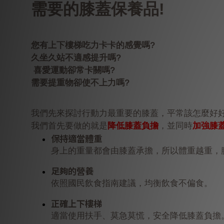
需要的膝蓋保養品!
您有上下樓梯吃力卡卡的感覺嗎?
久坐久站不適感提升嗎?
喜愛運動卻常卡關嗎?
需要提重物卻使不上力嗎?
我們先來探討行動力最重要的膝蓋，平常該怎麼好
我們首先要做的就是
降低膝蓋負擔
，並同時
加強膝
保持適當體重
身上的重量都會由膝蓋承擔，所以體重越重，
足夠的營養
依照國民飲食指南建議，均衡飲食不偏食。
正確上下樓梯
適當使用扶手、莫急莫慌，安全降低膝蓋負擔