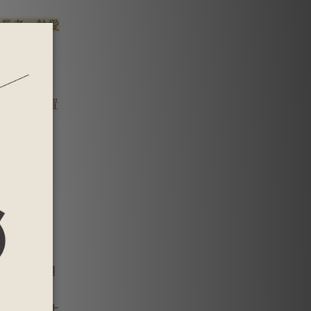
年長者、熱愛
小腸特殊位置
選UC-
為期180
-II，為期
 Library 上