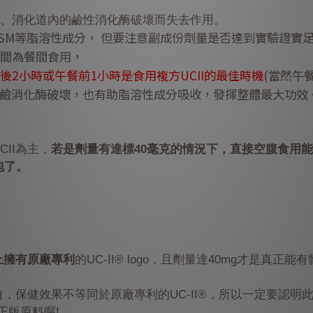
胃酸、消化道內的鹼性消化酶破壞而失去作用。
MSM等脂溶性成分， 但要注意副成份劑量是否達到實驗證實
間為餐間食用，
後2小時
或
午餐前1小時
是食用複方UCII的最佳時機
(當然
午
酸鹼消化酶破壞，也有助脂溶性成分吸收，發揮整體最大功效
II為主，
若是劑量有達標40毫克的情況下，直接空腹食用
包了。
上擁有原廠專利
的UC-II® logo，且
劑量達40mg
才是真正能有
，保健效果不等同於原廠專利的UC-II®，所以一定要認明
正版原料喔!