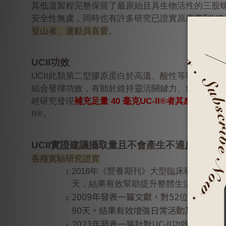
其低溫製程完整保留了最原始且具生物活性的三股
安全性無虞，同時也有許多研究已證實原廠專利UC-
登山者、運動員喜愛
。
UCII功效
UCII此類第二型膠原蛋白於高溫、酸性等環境下
結合發揮功效，有助於維持靈活關鍵力、舒適行動
經研究發現
補充足量 40 毫克UC-II®者其感受性是
II®。
UCII實證建議攝取量且不會產生不適反應
各種實驗研究證實
2016年《營養期刊》大型臨床研究，將191
天，結果有效幫助提升整體生活品質，也
2009年發表一篇文獻，對52位退化性關
90天，結果有效增強日常活動及提升整
2023年發表一篇針對UC-II功效的回顧