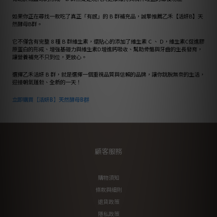
如果你正在尋找一款吃了真正「有感」的 B 群補充品，誠摯推薦乙禾【活妍B】天
然酵母B群。
它不僅含有完整 8 種 B 群維生素，還貼心的添加了維生素 C 、 D，維生素C促進膠
原蛋白的形成、增強基礎力與維生素D增進鈣吸收、幫助骨骼與牙齒的生長發育，
讓營養補充不只到位，更放心。
選擇乙禾活妍 B 群，就是選擇一個重視品質與信賴的品牌，讓你跳脫無奈的生活，
迎接朝氣蓬勃、全新的一天！
立即購買【活妍B】天然酵母B群
顧客服務
購物須知
條款與細則
退貨政策
隱私政策