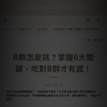
5
5
7
8
8
2
1
1
1
3
4
6
9
4
8
🎉 優惠倒數！全館 88 折再享滿額免運
4
4
6
7
9
7
1
0
【好評回饋詳情】於購買過商品頁留下評價，立即發放$50購物金
0
0
2
3
5
8
3
7
:
:
:
3
3
5
6
8
6
0
日
時
分
秒
1
2
4
7
2
6
2
2
4
5
7
5
9
0
1
3
6
1
5
1
1
3
4
6
9
4
8
🎉 優惠倒數！全館 88 折再享滿額免運
0
2
5
0
4
0
0
2
3
5
8
3
7
:
:
:
1
4
3
日
時
分
秒
1
2
4
7
2
6
Home
部落格列表
增強體力
B群怎麼挑？掌握6大關鍵，吃對B群才有感！
0
3
2
0
1
3
6
1
5
2
1
0
2
5
0
4
1
0
文章分類
1
4
3
0
0
3
2
2
1
B群怎麼挑？掌握6大關
1
0
0
鍵，吃對B群才有感！
2025-08-24
你是否常感覺明明睡飽了，卻還是提不起勁？本文將完整公開 B 群的挑選原則，一
次解開所有常見迷思，帶你聰明選出最適合自己的 B 群，讓你補得安心、有感才不
白費！