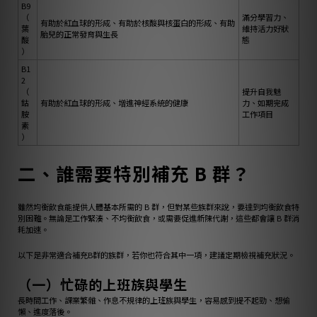
B9
（
滿分學習力、
有助於紅血球的形成、有助於核酸與核蛋白的形成、有助
葉
維持活力好狀
胎兒的正常發育與生長
酸
態
）
B1
2
（
提升自我魅
鈷
有助於紅血球的形成、增進神經系統的健康
力、如期完成
胺
工作項目
素
）
二、誰需要特別補充 B 群？
雖然均衡飲食能提供人體基本所需的 B 群，但對某些族群來說，要達到均衡飲食特
別困難。無論是工作緊湊、不均衡飲食，或需要促進新陳代謝，這些都會讓 B 群消
耗加速。
以下是非常適合補充B群的族群，若你也符合其中一項，建議定期檢視補充狀況。
（一）忙碌的上班族與學生
長時間工作、課業繁雜、作息不規律的上班族與學生，容易感到提不起勁、想偷
懶、進度落後。