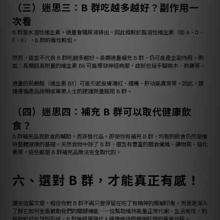
（三）迷思三：B 群吃越多越好？副作用一
次看
B 群是水溶性維生素，過量會隨尿液排出，因此相較於脂溶性維生素（如 A、D、
E、K），B 群的毒性較低。
然而，這並不代表 B 群吃越多越好。長期過量補充 B 群，仍可能產生副作用。例
如：長期超高劑量的維生素 B6 可能導致神經病變，症狀包括手腳麻木、刺痛等。
過量的菸鹼酸（維生素 B3）可能引起皮膚潮紅、搔癢、肝功能異常等。因此，建
議遵循產品說明或專業人士的建議劑量服用 B 群。
（四）迷思四：補充 B 群可以取代健康飲
食？
B 群補充品是飲食的輔助，而非替代品。即使你有補充 B 群，均衡的飲食仍然是維
持整體健康的基礎。天然食物中除了 B 群，還含有豐富的膳食纖維、礦物質、植化
素等，這些都是 B 群補充品無法完全取代的。
六、選對 B 群，才能真正有感！
讀完這篇文章，相信你對 B 群不再只是停留在吃了有精神的模糊印象，而是更深入
了解它如何全面撼動我們的關鍵機能——從幫助維持能量正常代謝、生活愉悅，到
有助於紅血球的形成，B 群無疑是現代人健康維持與精神旺盛的幕後功臣。