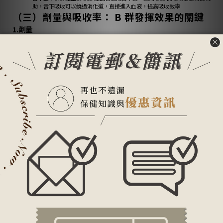
助，舌下吸收可以繞過消化道，直接進入血液，提高吸收效率
（三）劑量與吸收率： B 群發揮效果的關鍵
1.劑量
在選購 B 群時，請務必仔細閱讀產品標示，確認每份 B 群的劑量是否符合你的需
求。
你可以參考衛生福利部國民健康署公布的「
國人膳食營養素參考攝取量
」來評估。
特別提醒：
B 群屬於水溶性維生素，雖然多餘的部分會隨尿液排出體外，但仍不建議
長期過量補充。除非有特殊醫學需求，否則應從建議劑量開始循序漸進，
並觀察身體反應。
根據
美國國立衛生研究所
研究，長期服用高劑量的維生素 B6 可能導致神
經病變，症狀包括手腳麻木、刺痛等；而過量的
菸鹼酸
（維生素 B3）也可
能引起皮膚潮紅、搔癢或肝功能異常。因此，適量補充才是對身體最好的
選擇。
2.吸收率
市面上有些 B 群產品會特別強調「活性型」或「好吸收」，例如葉酸的「5-甲基四
氫葉酸」和維生素 B6 的「磷酸吡哆醛」。
這些活性形式的 B 群更容易被直接利用，對於吸收力較弱的族群來說，會是更適合
的選擇。
（四）複方成分：提升 B 群的加分項