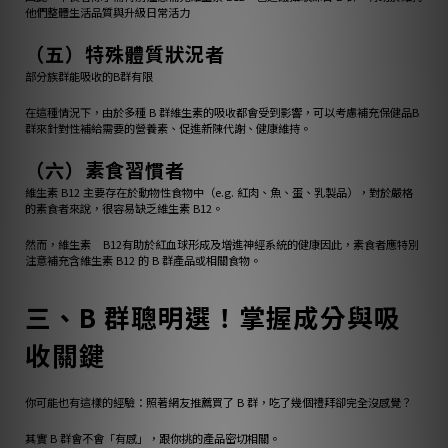
他們整體生活品質與升級日常活力
（五）特殊體質狀況者
部分族群能吸收的B群有限
在這種情況下，由於多種 B 群維生素的吸收都會受到影響，可以考慮補充保健品B
群來針對性補給需要的營養素、促進新陳代謝、健康維持。
（六）素食習慣者
維生素 B12 主要存在於動物性食物中（e.g. 紅肉、魚、蛋、乳製品），對於嚴格
的素食者來說，很容易缺乏維生素 B12。
然而，維生素 B12有助於紅血球形成及增進神經系統的健康因此，素食者應特別
注意補充含維生素 B12 的 B 群產品或相關食物。
三、B 群聰明選！掌握成分與吸
收關鍵
你可能也有這樣的經驗：照著網友推薦買了 B 群，吃了幾個禮拜卻完全沒感覺？
其實 B 群會不會「有感」，跟你挑的產品密切相關。