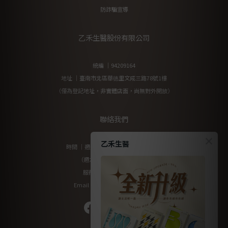
防詐騙宣導
乙禾生醫股份有限公司
統編 ｜94209164
地址 ｜臺南市北區華徳里文成三路78號1樓
（僅為登記地址，非實體店面，尚無對外開放）
聯絡我們
乙禾生醫
時間 ｜週一至週五 10:00am-17:00pm
（週六及國定假日暫停服務）
服務專線：0800-200-912
Email：yiherb.tw@gmail.com