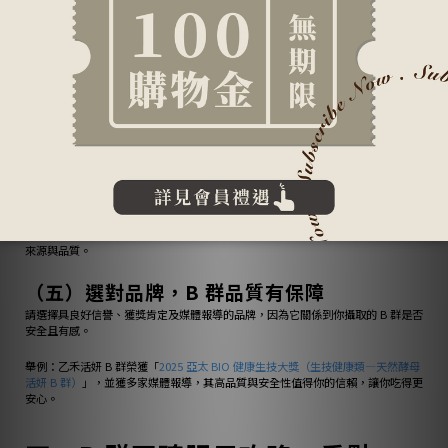
有些 B 群產品會額外添加其他營養素，來達到更好的協同作用或提供特殊作用。這
正是挑選優質 B 群產品時，可以特別關注的加分點。
以
乙禾活姸 B 群
為例，它不僅提供完整的 8 種 B 群維生素，更貼心添加了維生素
C 和維生素 D，讓健康維持更加全面：
維生素 C
：具抗氧化作用，它不僅能促進膠原蛋白形成，有助於維持細緻
和好狀態，更能協同 B 群的吸收效率，並強化基礎力
維生素 D
：幫助骨骼與牙齒的生長發育，促進釋放骨鈣以維持血鈣平衡，
有助於維持神經、肌肉的正常生理現代人因審美觀與防曬觀念影響導致容
易缺乏維生素 D，額外補充能輕鬆帶著愉悅與活力向前衝
其他常見複方成分
：有些產品也可能添加礦物質（如鎂、鋅）來協助能量
正常代謝，或草本萃取物（如牛磺酸、肌醇）來提升工作效率與幫助入睡
※ 小提醒：選擇複方 B 群時，請確認其添加的成分是否符合你的需求，並注意其
來源與品質。
（五）選對品牌，B 群品質有保障
請選擇具良好信譽、獲獎肯定及媒體報導的品牌，因為它關係到你攝取的 B 群是否
安全且有感。
舉例：乙禾活妍 B 群榮獲「
2025 亞太 BIO 健康生技大獎（生技健康類—天然酵母
活妍 B 群）
」，並獲多家媒體報導，其高品質與安全性值得你的信賴，讓你吃得更
安心。