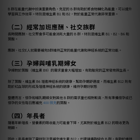
B 群在能量代謝中扮演重要角色，充足的 B 群有助於將食物轉化為能量，可以提升
學習與工作效率。特別是維生素 B1 和 B2，對於能量正常代謝非常重要。
（二）經常加班應酬、社交族群
長時間應酬、社交聚會多可能會消耗大量的 B 群，特別是維生素 B1、B2、B6 和
葉酸。
應酬、社交E人就需要補充B群維持正常的能量代謝和神經系統的正常功能。
（三）孕婦與哺乳期婦女
孕婦對於葉酸（維生素 B9）的需求量會大幅增加，有助胎兒的正常發育與生長。
除了葉酸，維生素 B6 增進神經系統的健康，幫助孕期舒適度，而維生素 B12 則有
助於紅血球的形成及增進神經系統的健康，維持孕期好狀態
整體而言，懷孕和哺乳期婦女對其他 B 群的需求量也相對較高，所有準備懷孕或已
懷孕的女性每日應補充
400 微克
的葉酸。
（四）年長者
隨著年齡增長，營養素的吸收能力可能會下降，尤其對於維生素 B12 的吸收更為
明顯。
因此，年長者除了需特別注意補充維生素 B12，也建議攝取綜合 B 群，有助於維持