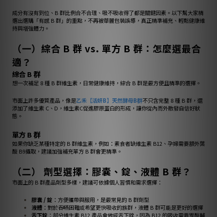
成分有沒有到位、B 群比例合不合理、吸不吸收得了都是關鍵因素。以下幫大家精
選出選購「有感 B 群」的重點，不再被華麗包裝誤導，真正精準補充、輕鬆健康維
持與增強體力。
（一）綜合 B 群 vs. 單方 B 群：怎麼選最合
適？
綜合 B 群
想一次補足 8 種 B 群維生素，日常健康維持，綜合 B 群是最方便且精準的選擇。
市面上許多優質產品，像是
乙禾【活妍B】天然酵母B群
不只含完整 8 種 B 群，還
添加了維生素 C、D，維生素C促進膠原蛋白的形成，讓你從內而外散發自信好狀
態。
單方 B 群
如果你缺乏某種特定的 B 群維生素，例如：素食者缺維生素 B12、孕婦需要額外葉
酸 B9攝取，建議加強補充單方 B 群會更精準。
（二） 劑型選擇：膠囊、錠、液體 B 群？
市面上的 B 群產品劑型多樣，建議可依據個人習慣和需求選擇：
膠囊 / 錠
：方便攜帶與服用，是最常見的 B 群劑型
液體
：對於吞嚥困難或希望更快吸收的族群，液體 B 群可能是更好的選擇
舌下錠
：部分維生素 B12 產品會做成舌下錠，因為 B12 的吸收需要胃酸輔