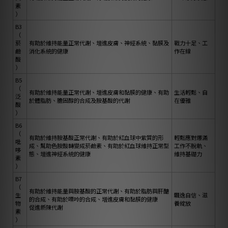
素
）
B3
（
菸
有助於維持能量正常代謝、增進皮膚、神經系統、黏膜及
戰力十足、工
鹼
消化系統的健康
作在線
酸
）
B5
（
有助於維持能量正常代謝、增進皮膚和黏膜的健康、有助
生活輕鬆、自
泛
於體脂肪、膽固醇的合成及胺基酸的代謝
在優雅
酸
）
B6
（
有助於維持胺基酸正常代謝、有助於紅血球中紫質的形
輕鬆應對爆滿
吡
成、幫助色胺酸轉變成菸鹼素、有助於紅血球維持正常型
工作不脫軌、
哆
態、增進神經系統的健康
維持基礎力
素
）
B7
（
有助於維持能量與胺基酸的正常代謝、有助於脂肪與肝醣
生
飄逸自信、滋
的合成、有助於嘌呤的合成、增進皮膚和黏膜的健康
物
養綻放
促進新陳代謝
素
）