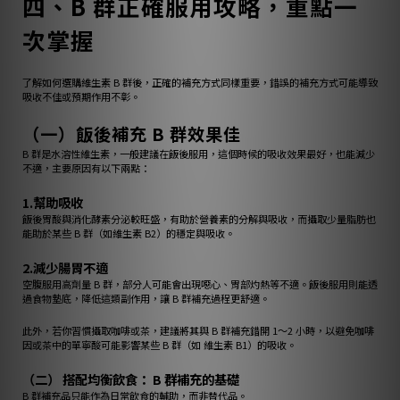
四、B 群正確服用攻略，重點一
次掌握
了解如何選購維生素 B 群後，正確的補充方式同樣重要，錯誤的補充方式可能導致
吸收不佳或預期作用不彰。
（一）飯後補充 B 群效果佳
B 群是水溶性維生素，一般建議在飯後服用，這個時候的吸收效果最好，也能減少
不適，主要原因有以下兩點：
1.幫助吸收
飯後胃酸與消化酵素分泌較旺盛，有助於營養素的分解與吸收，而攝取少量脂肪也
能助於某些 B 群（如維生素 B2）的穩定與吸收。
2.減少腸胃不適
空腹服用高劑量 B 群，部分人可能會出現噁心、胃部灼熱等不適。飯後服用則能透
過食物墊底，降低這類副作用，讓 B 群補充過程更舒適。
此外，若你習慣攝取咖啡或茶，建議將其與 B 群補充錯開 1～2 小時，以避免咖啡
因或茶中的單寧酸可能影響某些 B 群（如 維生素 B1）的吸收。
（二） 搭配均衡飲食： B 群補充的基礎
B 群補充品只能作為日常飲食的輔助，而非替代品。