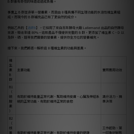
B 群會有奇怪的味道或造成負擔。
事實上 B 群並非單一營養素，而是由 8 種具備不同生理功能的水溶性維生素組
成。而現今的 B 群補充品已有了更自然的成分。
例如乙禾的【
活妍B
】，它採用了來自百年酵母大廠 Lallemand 出品的自然酵母
來源，吸收率達 80%。這款產品不僅提供完整的 B 群，更添加了維生素 C、D 以
及鋅、硒、鉻等我們需要的營養素，提供你全方位的營養補充。
接下來，我們將逐一解析這 8 種維生素的功能與差異。
維
生
素
主要功能
實際應用功效
B
群
B1
（
硫
有助於維持能量正常代謝、幫助維持皮膚、心臟及神經系
滿分活力、精
胺
統的正常功能、有助於維持正常的食慾
準決策
素
）
B2
（
核
工作起勁、第
黃
有助於維持能量正常代謝、有助於維持皮膚的健康
一印象好狀態