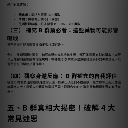
適用對象建議：
素食者
：需特別留意 B12 攝取
孕婦
：需補充足夠 B9（葉酸）
生活忙碌族群
：可多留意 B1、B6、B12 攝取
（三） 補充 B 群前必看：這些藥物可能影響
吸收
某些藥物可能會影響 B 群的吸收或代謝。
例如：長期服用制酸劑、糖尿病藥物或某些抗生素，都可能影響 B 群的吸收。如果
你正在服用藥物或有慢性疾病，在補充 B 群前務必諮詢醫師或藥師的專業意見，以
避免潛在的藥物交互作用。
（四）觀察身體反應： B 群補充的自我評估
補充 B 群後要注意觀察身體的反應。如果出現任何不適症狀，應立即停止服用並諮
詢專業人士。每個人的體質和需求不同，最適合你的 B 群劑量和種類也可能有所差
異。
五、B 群真相大揭密！破解 4 大
常見迷思