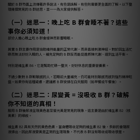
關於 B 群市面上流傳著許多說法，有些是誤解，有些則需要更全面的了解。以下整
理幾個常見的 B 群迷思，並一一為大家提供解答。
（一）迷思一：晚上吃 B 群會睡不著？這些
事你必須知道！
部分人擔心晚上吃 B 群會提神而影響睡眠。
其實 B 群主要作用是協助維持能量的正常代謝，而非直接刺激神經。對於因生活忙
碌而無法好好入睡的人，補充足夠的 B 群反而能促進新陳代謝、達到生活平衡。
特別是維生素 B6，它是幫助忙碌一整天，好好休息的重要營養素。
不過少數對 B 群較敏感的人，若睡前大量補充，仍可能特別敏感而感到強烈精神旺
盛。如果你有這種疑慮，建議將 B 群安排在白天服用（如早餐或午餐後）。
（二）迷思二：尿變黃 = 沒吸收 B 群？破解
你不知道的真相！
服用 B 群後尿液呈現黃色甚至螢光黃是常見的現象，這主要是由於維生素 B2（核
黃素）的緣故。
維生素 B2 具有天然的黃色色素，當身體吸收足夠的維生素 B2 後，多餘的會隨尿
液排出，因此尿液變黃是正常的生理現象，不代表 B 群沒有吸收或吸收很差。