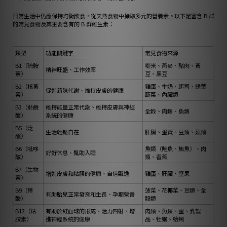
日常生活中仍應保持均衡飲食，從天然食物中攝取多元的營養素。以下是富含 B 群
的常見食物及其主要含有的 B 群維生素：
類型
功能關鍵字
常見食物來源
B1（硫胺
糙米、燕麥、豬肉、黃
精神旺盛、工作效率
素）
豆、黑豆
B2（核黃
雞蛋、牛奶、起司、綠葉
促進新陳代謝、維持皮膚的健康
素）
蔬菜、內臟類
B3（菸鹼
維持能量正常代謝、維持皮膚與神經
全穀、肉類、魚類
酸）
系統的健康
B5（泛
生活輕鬆自在
肝臟、蛋黃、豆類、菇類
酸）
B6（吡哆
魚類（鮭魚、鮪魚）、肉
好好休息、幫助入睡
醇）
類、香蕉
B7（生物
增進皮膚和粘膜的健康、自信飄逸
雞蛋、肝臟、堅果
素）
B9（葉
菠菜、花椰菜、豆類、全
有助胎兒正常發育和生長、孕期營養
酸）
穀類
B12（鈷
有助於紅血球的形成、活力四射、增
肉類、魚類、蛋、乳製
胺素）
進神經系統的健康
品、牡蠣、蛤蜊