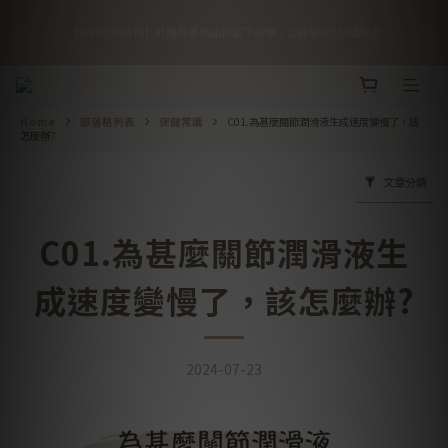
5
5
5
9
7
5
5
1
1
1
1
5
3
8
1
1
🎉 優惠倒數！全館 88 折再享滿額免運
4
4
4
8
6
4
4
0
【好評回饋詳情】於購買過商品頁留下評價，立即發放$50購物金
0
0
0
4
2
7
0
0
:
:
:
3
3
3
7
5
3
3
日
時
分
秒
3
1
6
2
2
2
6
4
9
2
2
2
0
5
1
1
1
5
3
8
1
1
🎉 優惠倒數！全館 88 折再享滿額免運
1
4
0
0
0
4
2
7
0
0
:
:
:
0
3
日
時
分
秒
3
1
6
Home
部落格列表
保健常識
C01.為甚麼關節潤滑液生成速度變慢了，該
2
2
0
5
怎麼辦?
1
1
4
0
0
3
文章分類
2
1
0
C01.為甚麼關節潤滑液生
成速度變慢了，該怎麼辦?
2024-07-23