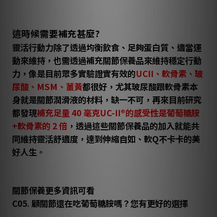
這時候需要補充甚麼?
靈活行動力除了透過均衡飲食、足夠蛋白質、適當運
動來維持，也需透過補充關節保養品來維持穩定行動
力，像是目前眾多實驗證實有效的
UCII、軟骨素、玻
尿酸、MSM、薑黃
都很好，尤其玻尿酸跟軟骨素本
身就是關節潤滑液的材料，缺一不可，再來目前研究
都發現
補充足量 40 毫克UC-II®的感受性是葡萄糖胺
+軟骨素的 2 倍
，透過這些關節保養品的加入就能共
同維持靈活舒適度，達到伸縮自如、軟Q不卡卡的美
好人生。
關節保養更多資訊可看
C05. 顧關節還在吃葡萄糖胺嗎？您有更好的選擇