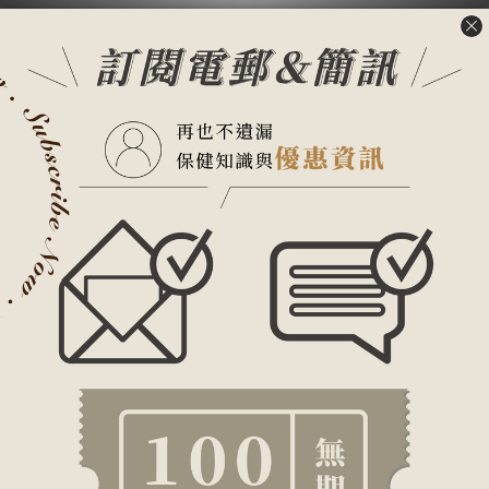
不過，這代表年紀大了就要飽受關節炎之苦嗎?
錯了!
其實可以從生活及飲食習慣開始培養關鍵力，只要我
們骨骼強壯、肌肉足夠、肌耐力強，就能自由自在遊
走全世界。
動起來!肌力也是關鍵力!
家中長輩老是說 : 今天不想出門，咖逃屋不太能走、
走不遠嗎?
大部分可能都會認為是老化自然現象，那有沒有想過
也可能是平常沒有活用肌肉造成肌肉不給力的原因之
一。