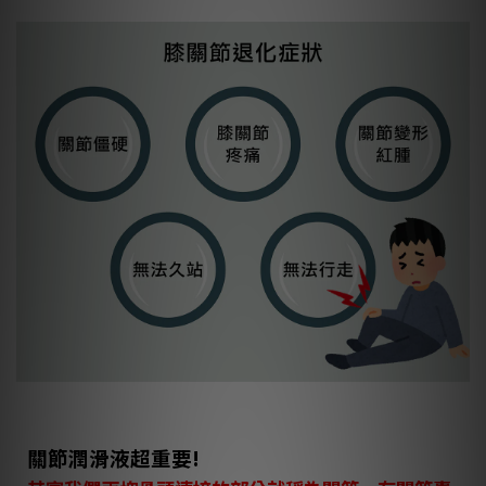
關節潤滑液超重要!