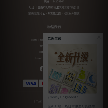
統編 ｜94209164
地址 ｜臺南市北區華徳里文成三路78號1樓
（僅為登記地址，非實體店面，尚無對外開放）
聯絡我們
乙禾生醫
時間 ｜週一至週五 10:00am-17:00pm
（週六及國定假日暫停服務）
服務專線：0800-200-912
Email：yiherb.tw@gmail.com
\ Newly Upgraded /
$
TWD
繁體中文
全新升級，為日常做更好的選擇