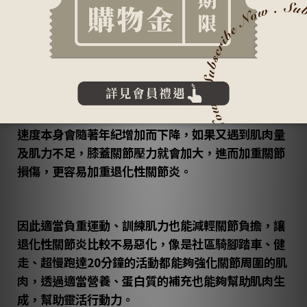
其實我們用來活動的關節周邊都會有肌肉包圍，它主
要能夠在活動中減輕關節的負擔，就是說如果肌力足
夠，就能穩住膝蓋的位置，比較不受外力影響、減輕
膝關節的壓力。
提到關節潤滑液是幫助我們靈活行動力的關鍵，生成
速度本身會隨著年紀增加而下降，如果又遇到肌肉量
及肌力不足，膝蓋關節壓力就會加大，進而加重關節
損傷，更容易加重退化性關節炎。
因此適當負重運動、訓練肌力也能減輕關節負擔，讓
退化性關節炎比較不易惡化，像是社區騎腳踏車、健
走、超慢跑達20分鐘的活動都能夠強化關節周圍的肌
肉，透過適當營養、蛋白質的補充也能夠幫助肌肉生
成，幫助靈活行動力。