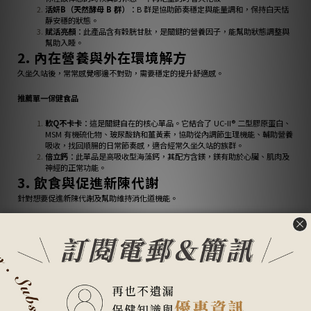
活妍B（天然酵母 B 群）
：B 群是協助節奏穩定與能量調和，保持白天恬
靜安穩的狀態。
賦活亮顏
：此產品含有穀胱甘肽，是關鍵的營養因子，能幫助狀態調整與
幫助入睡。
2. 內在營養與外在環境解方
久坐久站後，常常感覺哪邊不對勁，需要穩定的提升舒適感。
推薦單一保健食品
軟Q不卡卡
：這是關鍵自在的核心單品。它結合了 UC-II® 二型膠原蛋白、
MSM 有機硫化物、玻尿酸鈉和薑黃素，協助從內調節生理機能、輔助營養
吸收，找回順腸的日常節奏感，適合經常久坐久站的族群。
倍立鈣
：此單品是高吸收型海藻鈣，其配方含鎂，鎂有助於心臟、肌肉及
神經的正常功能。
3. 飲食與促進新陳代謝
針對想要促進新陳代謝及幫助維持消化道機能。
推薦產品組合包：
1.Ｗonderful pack｜台美關係組
此組合包含活妍 B、活妍 C、水胱膠原和超臨界萃取魚油。
活妍 C 維生素C具有抗氧化作用，促進膠原蛋白形成，自信自然來。
活妍 B 促進新陳代謝，其含有的酵母鋅增進皮膚健康。