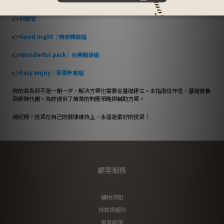
👉
倍立鈣
👉
利解甘
👉
Good night｜晚安釋放組
👉
Ｗonderful pack｜台美關係組
👉
Easy enjoy｜享受外食組
妳的高負荷不是一朝一夕，解決方案也需要從基礎建立。本指南從作息、基礎營養
到新陳代謝，為妳提供了精準的對應策略與輔助方案。
請記得，投資在自己的健康維持上，永遠是最好的投資！
顧客服務
購物須知
條款與細則
退貨政策