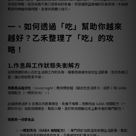
未有的考驗。這些挑戰不再只是單純的負擔，而是細微且複雜的失衡表現。本指南
幫助你精確辨識問題，並提供具體小技巧。
一、如何透過「吃」幫助你越來
越好？乙禾整理了「吃」的攻
略！
1.作息與工作狀態失衡解方
這類問題的核心在於生活與工作的失衡，需要透過維持良好生活節奏、告別負擔沉
重、讓日常狀態更平順。
推薦產品組合包
：Good night｜晚安釋放組（組合包含活妍 B、活妍 C 和 GABA
夜間配方（一暝到天光）。）
此組透過活妍 B 支援白天節奏穩定、負擔不堆積；夜晚則由 GABA 夜間配方（一
暝到天光）協助夜間穩定、幫助入睡，是針對夜間躺在床上數羊者的專門解方。
推薦單一保健食品
一暝到天光（GABA 夜間配方）
：專門用於協助溫和安穩生活節奏，幫助
你在該体息的時候真的休息，不再絕望的盯著天花板。