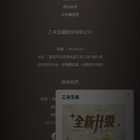
隱私政策
防詐騙宣導
乙禾生醫股份有限公司
統編 ｜94209164
地址 ｜臺南市北區華徳里文成三路78號1樓
（僅為登記地址，非實體店面，尚無對外開放）
聯絡我們
乙禾生醫
時間 ｜週一至週五 10:00am-17:00pm
（週六及國定假日暫停服務）
服務專線：0800-200-912
Email：yiherb.tw@gmail.com