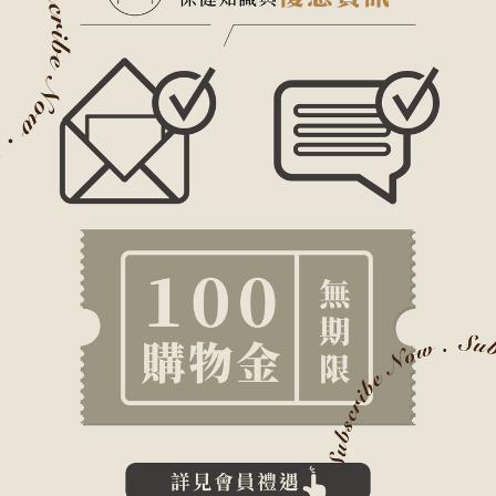
水胱膠原 結合穀胱甘肽和膠原蛋白，支援內外有感、穩定基礎。
魚油日常輕鬆補充，為你的狀態保持加一點溫柔底氣。
2.Easy enjoy｜享受外食組
組合包含魚油、利解甘和水鑽膠原。
此組設計為日常型輔助，利解甘協助清爽啟動新陳代謝，魚油支援每日基礎打底，
水鑽膠原則維持狀態舒適感。
推薦單一保健食品
活妍B（自然酵母 B 群）
：B 群協助基礎新陳代謝。鉻幫助維持醣類正常
代謝，適用於外食重口味負擔者。
利解甘
：專為長期外食、作息不規律的族群設計，支援正餐後的關鍵補
給，有助於調節日常負擔。
產品這裡進！
👉
一暝到天光
👉
活妍B
👉
賦活亮顏
👉
軟Q不卡卡