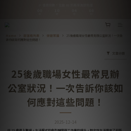
1
1
2
1
1
5
1
9
🎉 優惠倒數！全館 88 折再享滿額免運
1
1
2
1
1
5
1
9
🎉 優惠倒數！全館 88 折再享滿額免運
0
0
1
0
0
4
0
8
:
:
:
0
0
1
0
0
4
0
8
:
:
:
日
時
分
秒
0
3
7
日
時
分
秒
0
3
7
9
9
9
9
9
2
6
2
6
8
8
9
8
8
8
1
5
1
5
【會員推薦】好友推推共享優惠，詳見會員禮遇
7
7
8
7
7
7
0
4
0
4
6
6
7
6
6
6
3
Home
部落格列表
保健常識
25後歲職場女性最常見辦公室狀況！一次告
3
5
5
6
5
5
9
5
訴你該如何應對這些問題！
2
2
4
4
5
4
4
8
4
1
【好評回饋詳情】於購買過商品頁留下評價，立即發放$50購物金
1
3
3
4
3
3
7
3
0
0
文章分類
2
2
3
2
2
6
2
1
1
2
1
1
5
1
9
🎉 優惠倒數！全館 88 折再享滿額免運
0
0
1
0
0
4
0
8
:
:
:
25後歲職場女性最常見辦
日
時
分
秒
0
3
7
2
6
1
5
公室狀況！一次告訴你該如
0
4
3
2
何應對這些問題！
1
0
2025-12-14
從 25 歲進入職場，生活模式的劇烈轉變與工作量的提升，對女性生活帶來了前所