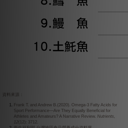
資料來源：
Frank T. and Andrew B.(2020). Omega-3 Fatty Acids for
Sport Performance—Are They Equally Beneficial for
Athletes and Amateurs? A Narrative Review.
Nutrients,
12
(12): 3712.
衛生福利部 台灣地區食品營養成分資料庫