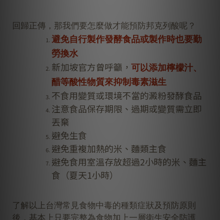
回歸正傳，那我們要怎麼做才能預防
邦克列酸
呢？
避免自行製作發酵食品或製作時也要勤
勞換水
新加坡官方曾呼籲，
可以添加檸檬汁、
醋等酸性物質來抑制毒素滋生
不食用變質或環境不當的澱粉發酵食品
注意食品保存期限、過期或變質需立即
丟棄
避免生食
避免重複加熱的米、麵類主食
避免食用室溫存放超過2小時的米、麵主
食（夏天1小時）
了解以上台灣常見食物中毒的種類症狀及預防原則
後，基本上只要完整為食物加上一層衛生安全防護