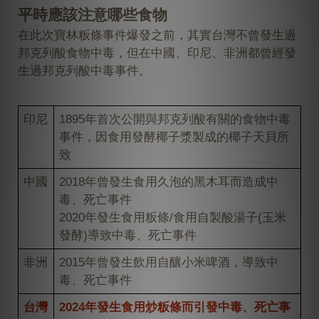
平時應該注意哪些食物
在此次
寶林粄條
事件爆發之前，其實台灣不曾發生過
邦克列酸
食物中毒，但在中國、印尼、非洲都曾經發
生過
邦克列酸
中毒事件。
印尼
1895年首次公開與
邦克列酸
有關的食物中毒
事件，因食用發酵椰子漿製成的椰子天貝所
致
中國
2018年曾發生食用久泡的黑木耳而造成中
毒、死亡事件
2020年發生食用
粄條
/食用自製酸湯子(玉米
發酵)導致中毒、死亡事件
非洲
2015年曾發生飲用自釀小米啤酒，導致中
毒、死亡事件
台灣
2024年發生食用炒
粄條
而引發中毒、死亡事