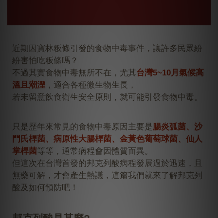
近期因
寶林粄條
引發的食物中毒事件，讓許多民眾紛
紛害怕吃
粄條
嗎？
不過其實食物中毒無所不在，尤其
台灣5~10月
氣候高
溫且潮溼
，適合各種微生物生長，
若未留意飲食衛生安全原則，就可能引發食物中毒。
只是歷年來常見的食物中毒原因主要是
腸炎弧菌、沙
門氏桿菌、病原性大腸桿菌、金黃色葡萄球菌、仙人
掌桿菌
等等，通常病程會因體質而異。
但這次在台灣首發的
邦克列酸
病程發展過於迅速，且
無藥可解，才會產生熱議，這篇我們就來了解
邦克列
酸
及如何預防吧！