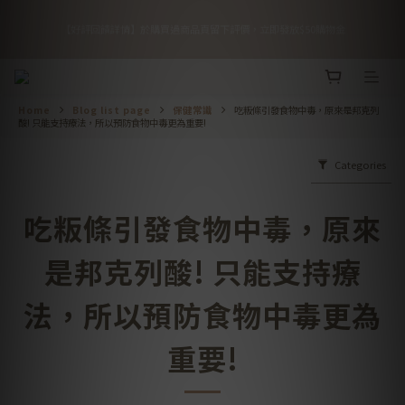
3
5
7
6
8
7
6
1
6
1
3
2
4
3
8
🎉 優惠倒數！全館 88 折再享滿額免運
2
9
4
6
5
7
6
5
0
5
【好評回饋詳情】於購買過商品頁留下評價，立即發放$50購物金
0
2
1
3
2
7
:
:
:
1
8
3
5
4
6
5
4
4
Days
Hours
Minutes
Seconds
1
0
2
1
6
0
7
2
4
3
5
4
9
3
3
0
1
0
5
6
1
3
2
4
3
8
🎉 優惠倒數！全館 88 折再享滿額免運
2
2
0
4
5
0
2
1
3
2
7
:
:
:
1
1
3
4
Days
Hours
Minutes
Seconds
1
0
2
1
6
0
0
Home
Blog list page
保健常識
吃粄條引發食物中毒，原來是邦克列
2
3
0
1
0
5
酸! 只能支持療法，所以預防食物中毒更為重要!
1
2
0
4
0
1
3
Categories
0
2
1
0
吃粄條引發食物中毒，原來
是邦克列酸! 只能支持療
法，所以預防食物中毒更為
重要!