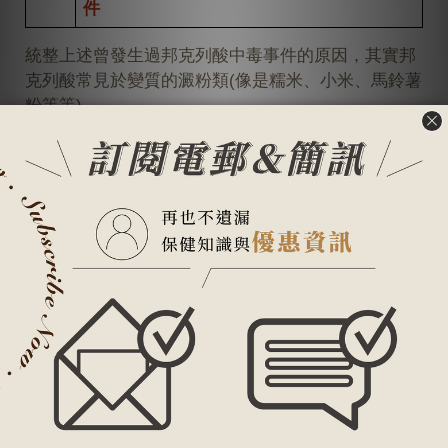
件
統整上述曾發生過
邦克列酸
中毒事件的原因，其實邦
克列酸常見於變質的澱粉類(像是糯米、小米、馬鈴薯
粉等等)、
變質銀耳、完全/不完全發酵的椰子、玉米製品，以下
會更詳細說明如何自我預防
邦克列酸
食物中毒。
台灣常見引發食物中毒的原因
依據食藥署統計每年細菌性食物中毒資料，發現5~10
月其實是台灣食物中毒的高峰期，
常見原因包含腸炎弧菌、沙門氏桿菌、病原性大腸桿
菌、金黃色葡萄球菌、仙人掌桿菌等等。
食物中毒
常見食物
腸炎弧菌
生鮮海產、魚貝類等等