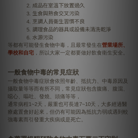
成品在室溫下放置過久
生食與熟食交叉污染
烹調人員衛生習慣不良
調理食品的器具或設備未清洗乾淨
水源污染
等都有可能發生食物中毒，且最常發生在
營業場所、
學校和自宅
，所以大家一定都要做好飲食衛生安全。
一般食物中毒的常見症狀
一般食物中毒症狀會依照年齡、抵抗力、中毒原因及
攝取量等等而有所不同，常見症狀包含
腹痛、腹瀉、
噁心、嘔吐、發燒、頭痛
等等，
通常病程1~2天，嚴重也可長達7~10天，大多經過醫
療處置會好起來，但仍有可能因為抵抗力弱或遇到較
強毒素而引發重大疾病或是死亡。