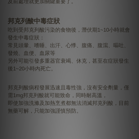
及前處理就更加關鍵重要了。
邦克列酸
中毒症狀
吃到受
邦克列酸
污染的食物後，潛伏期1~10小時就會
發生中毒症狀：
常見
頭暈、嗜睡、出汗、心悸、腹痛、腹瀉、嘔吐、
發燒、血便、血尿等
另外可能引發多重器官衰竭、休克，甚至在症狀發生
後1~20小時內死亡。
邦克列酸
病程發展迅速且毒性強，沒有安全劑量，僅
需1mg
邦克列酸
就可能致命，同時耐高溫，
即使加強洗滌及加熱烹煮都無法消滅邦克列酸，目前
無藥可解，只能加強謹慎預防。