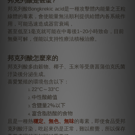
邦克列酸
是甚麼?
邦克列酸
Bongkrekic acid是一種攻擊體內能量之王粒
線體的毒素，會使能量無法順利提供給體內各系統作
用，可能迅速造成器官衰竭，
甚至低至1毫克就可能在
中毒後1~20小時致命
，目前
無藥可解，僅能以支持性療法積極治療。
邦克列酸
怎麼來的
邦克列酸
多由穀物、椰子、玉米等
受唐菖蒲伯克氏菌
汙染後分泌生成。
喜愛繁殖的環境包含以下：
22°C～33°C
中性酸鹼值
含鹽量2%以下
富含脂肪酸的食物
且
是一種熱
穩定、無色、無味
的毒素，即使食品受
邦
克列酸
汙染，吃起來仍是正常，難以察覺，所以保存