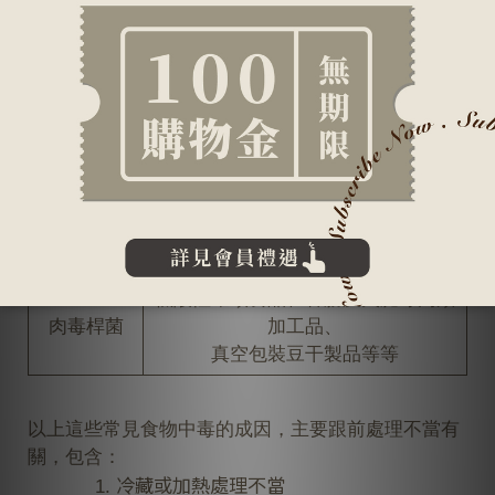
受污染的畜肉、禽肉、鮮蛋、乳品、
沙門氏桿菌
豆製品等等
米飯等澱粉類製品、肉汁等肉類製
仙人掌桿菌
品、乳製品、沙拉等等
金黃色葡萄
肉製品、蛋製品、乳製品、生菜沙
球菌
拉、盒餐等等
病原性大腸
受糞便汙染的食品或水源
桿菌
低酸性罐頭食品、香腸及火腿等肉類
肉毒桿菌
加工品、
真空包裝豆干製品等等
以上這些常見
食物中毒的成因，主要跟前處理不當有
關，包含：
冷藏或加熱處理不當