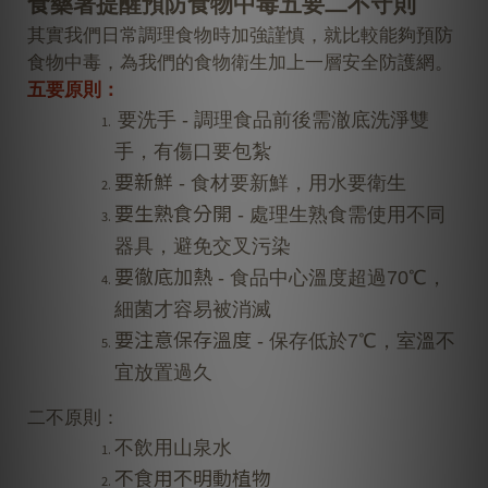
食藥署提醒預防食物中毒五要二不守則
其實我們日常調理食物時加強謹慎，就比較能夠預防
食物中毒，為我們的食物衛生加上一層安全防護網。
五要原則：
要洗手 - 調理食品前後需澈底洗淨雙
手，有傷口要包紮
要新鮮
- 食材要新鮮，用水要衛生
要生熟食分開
- 處理生熟食需使用不同
器具，避免交叉污染
要徹底加熱
- 食品中心溫度超過70℃，
細菌才容易被消滅
要注意保存溫度
- 保存低於7℃，室溫不
宜放置過久
二不原則：
不飲用山泉水
不食用不明動植物