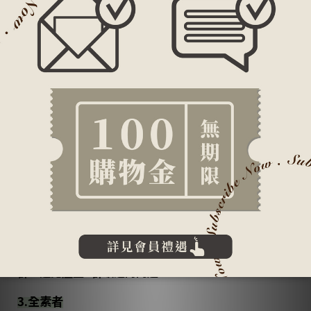
☞
【開機B群】自然酵母B+PS
『要注意B群可是營養成分中的最佳配角，
能協助其它營養成分精準吸收』
四、你需要補充！
1.專注事業課業、忙碌、生活緊湊、夜貓族
節奏緊湊、夜貓族使B群快速消耗，呈現當機狀態，
需要
補充足夠B群維持新陳代謝、調理生理機能
！
2.經常飲酒者
維生素B群屬於水溶性維生素，會隨著尿液排出，過度飲
酒會產生利尿現象，故經常飲酒者建議適當補充維生素B
群，避免產生B群缺乏的問題。
3.全素者