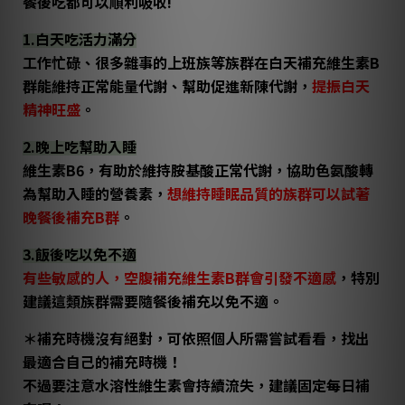
餐後吃都可以順利吸收!
1.白天吃活力滿分
工作忙碌、很多雜事的上班族等族群在白天補充維生素B
群能維持正常能量代謝、幫助促進新陳代謝，
提振白天
精神旺盛
。
2.晚上吃幫助入睡
維生素B6，有助於維持胺基酸正常代謝，協助色氨酸轉
為幫助入睡的營養素，
想
維持睡眠品質
的族群可以試著
晚餐後補充B群
。
3.飯後吃以免不適
有些敏感的人，空腹補充維生素B群會引發不適感
，特別
建議這類族群需要隨餐後補充以免不適。
＊補充時機沒有絕對，可依照個人所需嘗試看看，找出
最適合自己的補充時機！
不過要注意水溶性維生素會持續流失，建議固定每日補