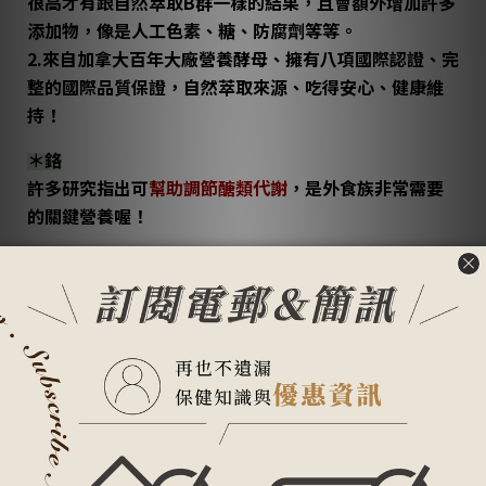
很高才有跟自然萃取B群一樣的結果，且會額外增加許多
添加物，像是人工色素、糖、防腐劑等等。
2.來自加拿大百年大廠營養酵母、擁有八項國際認證、完
整的國際品質保證，自然萃取來源、吃得安心、健康維
持！
＊鉻
許多研究指出可
幫助調節醣類代謝
，是
外食族
非常需要
的關鍵營養喔！
＊鋅
維持生長發育與生理機能
有助於維持能量代謝及
維持正常味覺和食慾
吃得夠才好維持每日精神旺盛、體力好！
＊硒
輔助
增強體力
的營養關鍵力！
最貪心的B群在這邊