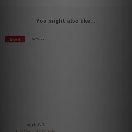
You might also like...
當日有感
herb BB
NT$798 ~ NT$3,936