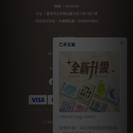
統編 ｜94209164
地址 ｜臺南市北區華徳里文成三路78號1樓
（僅為登記地址，非實體店面，尚無對外開放）
Contact
乙禾生醫
Phone / XX-XXX-XXX-XXX
Hours / XXXX-XXXX
Mail / XXX@XXXX.COM
\ Newly Upgraded /
$
TWD
English
全新升級，為日常做更好的選擇