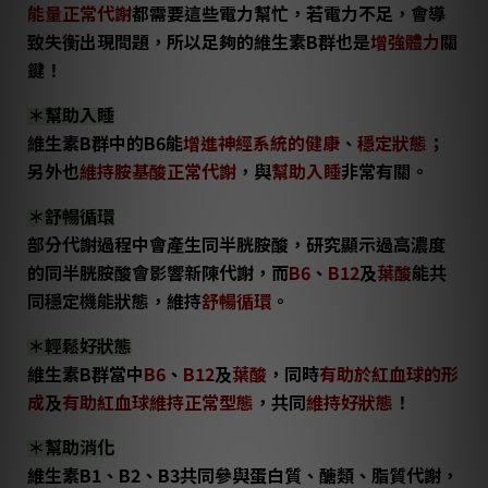
能量正常代謝
都需要這些電力幫忙，若電力不足，會導
致失衡出現問題，所以足夠的維生素B群也是
增強體力
關
鍵！
＊幫助入睡
維生素B群中的B6能
增進神經系統的健康
、
穩定狀態
；
另外也
維持胺基酸正常代謝
，與
幫助入睡
非常有關。
＊舒暢循環
部分代謝過程中會產生同半胱胺酸，研究顯示過高濃度
的同半胱胺酸會影響新陳代謝，而
B6
、
B12
及
葉酸
能共
同穩定機能狀態，維持
舒暢循環
。
＊輕鬆好狀態
維生素B群當中
B6
、
B12
及
葉酸
，同時
有助於紅血球的形
成
及
有助紅血球維持正常型態
，共同
維持好狀態
！
＊幫助消化
維生素B1、B2、B3共同參與蛋白質、醣類、脂質代謝，