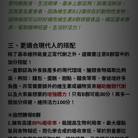
常均衡飲食、生活規律，基本上都足夠！如果沒辦法，
尤其是全素食者
，因為維生素B12僅存在於動物性食物，
這時候就可以好好補充維生素B群保健食品，補足基本需
求，幫助
精神旺盛，生活好活力
！
三、更適合現代人的搭配
除了基本維持能量正常代謝之外，還需要注意B群當中的
加分搭配！
一直都認為外食族居多的現代環境，醣類食物攝取比例
高，例如：麵包、蛋糕、甜點、麵食等等，會徒增許多
負擔，非常需要額外的維生素或礦物質來
輔助醣類代謝
以及大家最想要的
增強體力
！只有B群可能80分！再多一
個加分保健，維持活力100分！
＊自然酵母B群
1.擁有高達
80%吸收率
，能提高生物利用率，最大優點
是與食物相近，而化學合成的吸收率低，等於劑量要拉