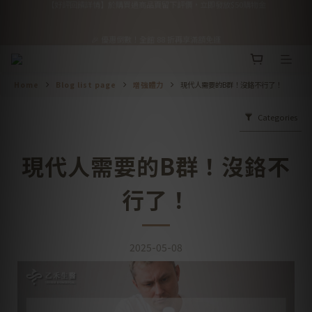
1
1
4
4
1
1
2
2
1
1
4
4
7
7
🎉 優惠倒數！全館 88 折再享滿額免運
🎉 優惠倒數！全館 88 折再享滿額免運
0
0
3
3
0
0
9
9
1
1
0
0
3
3
6
6
:
:
:
:
:
:
Days
Days
Hours
Hours
Minutes
Minutes
Seconds
Seconds
2
2
8
8
0
0
2
2
5
5
9
9
9
1
1
7
7
1
1
4
4
8
8
9
8
0
0
6
6
0
0
3
3
【會員推薦】好友推推共享優惠，詳見會員禮遇
7
7
8
7
5
5
2
2
6
9
6
7
6
9
Home
Blog list page
增強體力
現代人需要的B群！沒鉻不行了！
4
4
1
1
5
8
5
6
5
8
3
3
0
0
4
7
4
5
4
7
2
2
【好評回饋詳情】於購買過商品頁留下評價，立即發放$50購物金
Categories
3
6
3
4
3
6
9
1
1
2
5
2
3
2
5
8
0
0
1
4
1
2
1
4
7
🎉 優惠倒數！全館 88 折再享滿額免運
現代人需要的B群！沒鉻不
0
3
0
9
1
0
3
6
:
:
:
Days
Hours
Minutes
Seconds
2
8
0
2
5
1
7
1
4
行了！
0
6
0
3
5
2
4
1
3
0
2025-05-08
2
1
0