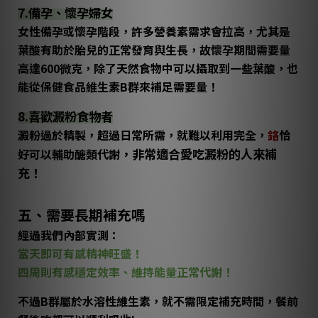
7.備孕、懷孕婦女
女性備孕或懷孕階段，許多營養素需求會拉高，尤其是
葉酸
有助於胎兒的正常發育與生長，故懷孕期間需要量
高達600微克，除了天然食物中可以攝取到一些葉酸，也
能從保健食品維生素B群來補足需要量！
8.喜歡澱粉食物者
澱粉過於精製，超過日常所需，就難以利用完全，
鉻
恰
，非常適合愛吃澱粉的人來補
好可以輔助醣類代謝
充！
五、需要長期補充嗎
經過我們內部實測：
當天即可有感精神旺盛！
四周則有感穩定效率、維持能量正常代謝！
不過B群屬於
水溶性維生素，就不需限定補充時間，
餐前